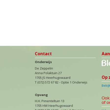
Contact
Aan
Onderwijs
De Zeppelin
Anna Polaktuin 27
Op 
1705 JS Heerhugowaard
T (072) 572 67 82 - Optie 1 Onderwijs
Bekij
Opvang
Ook 
H.H. Pimenteltuin 13
of o
1705 HW Heerhugowaard