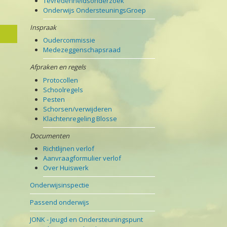
Tevredenheidsonderzoek
Onderwijs OndersteuningsGroep
Inspraak
Oudercommissie
Medezeggenschapsraad
Afpraken en regels
Protocollen
Schoolregels
Pesten
Schorsen/verwijderen
Klachtenregeling Blosse
Documenten
Richtlijnen verlof
Aanvraagformulier verlof
Over Huiswerk
Onderwijsinspectie
Passend onderwijs
JONK - Jeugd en Ondersteuningspunt