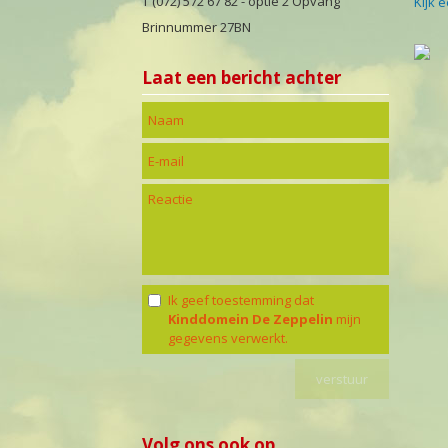
T (072) 572 67 82 - optie 2 Opvang
Kijk 
Brinnummer 27BN
Laat een bericht achter
Ik geef toestemming dat
Kinddomein De Zeppelin
mijn
gegevens verwerkt.
Volg ons ook op