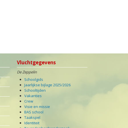
Vluchtgegevens
De Zeppelin
Schoolgids
Jaarlijkse bijlage 2025/2026
Schooltijden
Vakanties
Crew
Visie en missie
BAS school
Taakspel
Identiteit