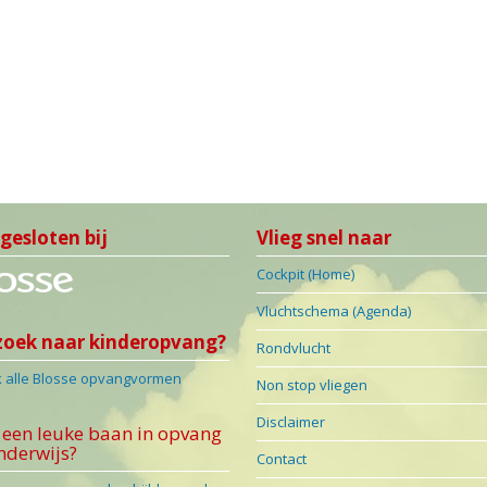
gesloten bij
Vlieg snel naar
Cockpit (Home)
Vluchtschema (Agenda)
zoek naar kinderopvang?
Rondvlucht
k alle Blosse opvangvormen
Non stop vliegen
Disclaimer
een leuke baan in opvang
nderwijs?
Contact