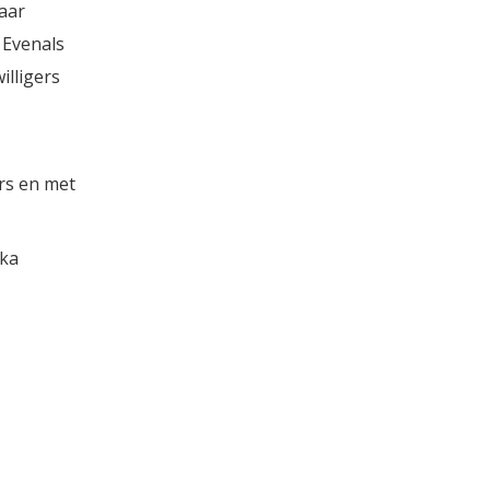
aar
 Evenals
illigers
rs en met
ska