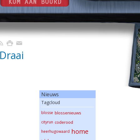
Draai
Nieuws
Tagcloud
blosse
blossenieuws
cityrun
coderood
home
heerhugowaard