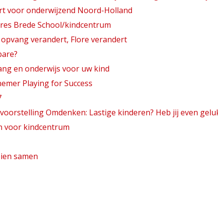
rt voor onderwijzend Noord-Holland
gres Brede School/kindcentrum
 opvang verandert, Flore verandert
bare?
ang en onderwijs voor uw kind
nemer Playing for Success
7
oorstelling Omdenken: Lastige kinderen? Heb jij even gelu
en voor kindcentrum
eien samen