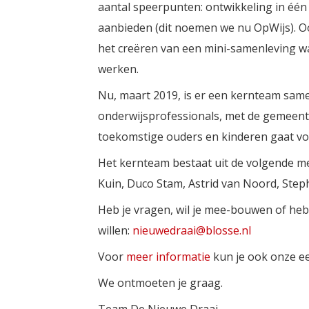
aantal speerpunten: ontwikkeling in één
aanbieden (dit noemen we nu OpWijs). Oo
het creëren van een mini-samenleving wa
werken.
Nu, maart 2019, is er een kernteam sa
onderwijsprofessionals, met de gemee
toekomstige ouders en kinderen gaat v
Het kernteam bestaat uit de volgende me
Kuin, Duco Stam, Astrid van Noord, Ste
Heb je vragen, wil je mee-bouwen of heb
willen:
nieuwedraai@blosse.nl
Voor
meer informatie
kun je ook onze ee
We ontmoeten je graag.
Team De Nieuwe Draai