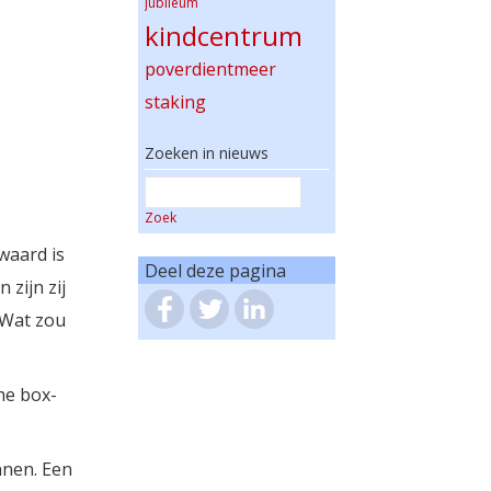
jubileum
kindcentrum
poverdientmeer
staking
Zoeken in nieuws
Zoek
waard is
Deel deze pagina
zijn zij
 Wat zou
he box-
nnen. Een