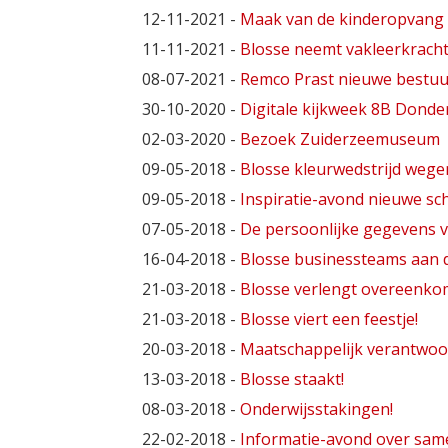
12-11-2021
-
Maak van de kinderopvang 
11-11-2021
-
Blosse neemt vakleerkracht
08-07-2021
-
Remco Prast nieuwe bestuu
30-10-2020
-
Digitale kijkweek 8B Donde
02-03-2020
-
Bezoek Zuiderzeemuseum
09-05-2018
-
Blosse kleurwedstrijd wege
09-05-2018
-
Inspiratie-avond nieuwe s
07-05-2018
-
De persoonlijke gegevens v
16-04-2018
-
Blosse businessteams aan d
21-03-2018
-
Blosse verlengt overeenkom
21-03-2018
-
Blosse viert een feestje!
20-03-2018
-
Maatschappelijk verantwoor
13-03-2018
-
Blosse staakt!
08-03-2018
-
Onderwijsstakingen!
22-02-2018
-
Informatie-avond over sam