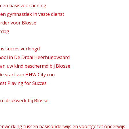
een basisvoorziening
en gymnastiek in vaste dienst
rder voor Blosse
rdag
ns succes verlengd!
chool in De Draai Heerhugowaard
an uw kind beschermd bij Blosse
e start van HHW City run
st Playing for Succes
d drukwerk bij Blosse
enwerking tussen basisonderwijs en voortgezet onderwijs