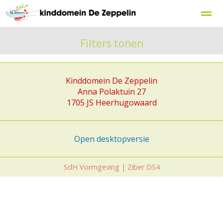
Filters tonen
Kinddomein De Zeppelin
Home
Zoeken
Nieuws
Agenda
F
Anna Polaktuin 27
1705 JS
Heerhugowaard
Open desktopversie
SdH Vormgeving |
Ziber DS4